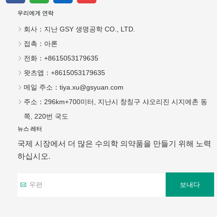
우리에게 연락
회사：
지난 GSY 생명공학 CO., LTD.
접촉：
아론
전화：
+8615053179635
왓츠앱：
+8615053179635
메일 주소：
tiya.xu@gsyuan.com
주소：
296km+700미터, 지난시 창칭구 샤오리진 시지에촌 동
쪽, 220번 국도
뉴스 레터
국제 시장에서 더 많은 수의학 의약품을 만들기 위해 노력
하십시오.
보내다