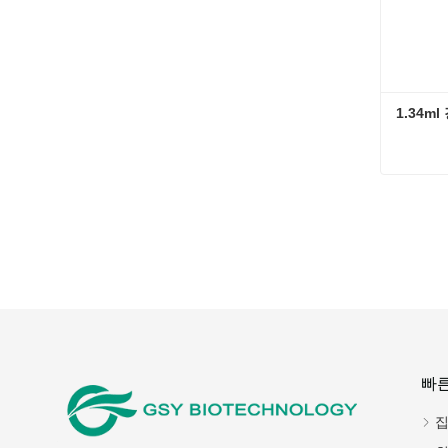
1.34ml
지금
빠