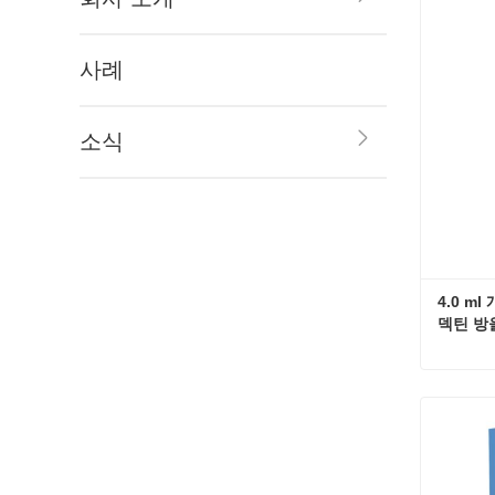
지금
사례
소식
4.0 m
덱틴 방
지금