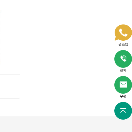
지금 연락
왓츠앱
전화
트
우편
프트