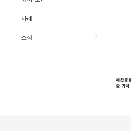
지금
사례
소식
애완동물
졸 귀약
지금