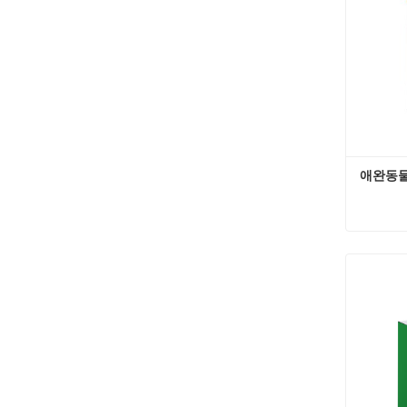
애완동물
지금