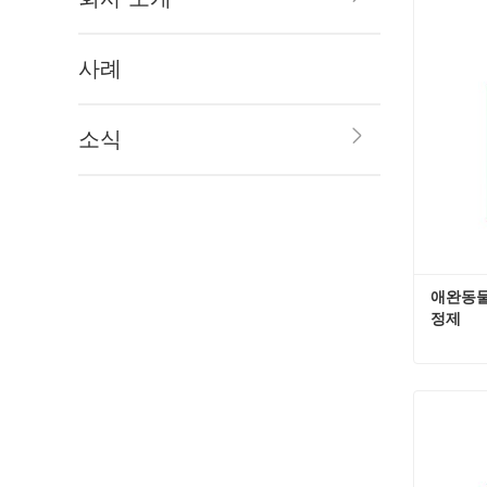
지금
사례
소식
애완동물
정제
지금