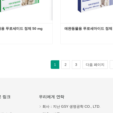
용 푸로세미드 정제 50 mg
애완동물용 푸로세마이드 정제 2
용 푸로세미드 정제 50 mg
 연락
지금 연락
1
2
3
다음 페이지
른 링크
우리에게 연락
집
회사：
지난 GSY 생명공학 CO., LTD.