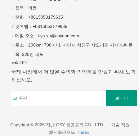
접촉：
아론
전화：
+8615053179635
왓츠앱：
+8615053179635
메일 주소：
tiya.xu@gsyuan.com
주소：
296km+700미터, 지난시 창칭구 샤오리진 시지에촌 동
쪽, 220번 국도
뉴스 레터
국제 시장에서 더 많은 수의학 의약품을 만들기 위해 노력
하십시오.
보내다
Copyright © 2026 지난 GSY 생명공학 CO., LTD.
기술 지원:
화지클라우드
Index