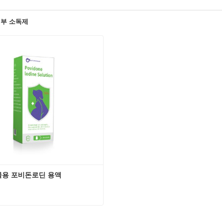
부 소독제
용 포비돈로딘 용액
물용 포비돈로딘 용액