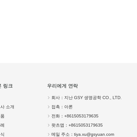
 연락
른 링크
우리에게 연락
집
회사：
지난 GSY 생명공학 CO., LTD.
사 소개
접촉：
아론
제품
전화：
+8615053179635
사례
왓츠앱：
+8615053179635
소식
메일 주소：
tiya.xu@gsyuan.com