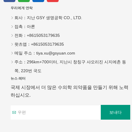
우리에게 연락
회사：
지난 GSY 생명공학 CO., LTD.
접촉：
아론
전화：
+8615053179635
왓츠앱：
+8615053179635
메일 주소：
tiya.xu@gsyuan.com
주소：
296km+700미터, 지난시 창칭구 샤오리진 시지에촌 동
쪽, 220번 국도
뉴스 레터
국제 시장에서 더 많은 수의학 의약품을 만들기 위해 노력
하십시오.
보내다