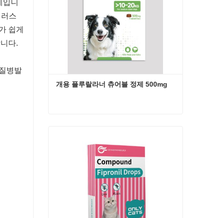
제입니
이러스
가 쉽게
니다.
; 질병발
개용 플루랄라너 츄어블 정제 500mg
개용 플루랄라너 츄어블 정제 500mg
지금 연락