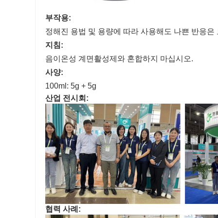
부작용:
정해진 용법 및 용량에 따라 사용해도 나쁜 반응은
지침:
음이온성 계면활성제와 혼합하지 마십시오.
사양:
100ml: 5g + 5g
산업 전시회:
협력 사례: