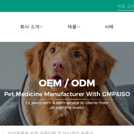
회사 소개
제품
사례
반려동물을 위한 글루타랄 및 데시쿠엄 솔루션