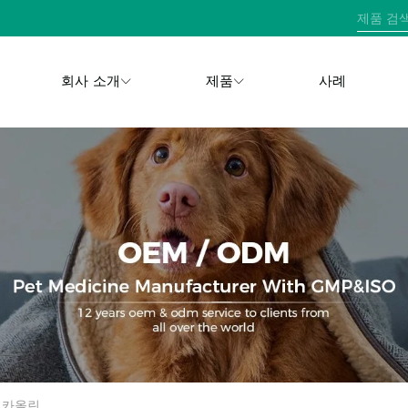
회사 소개
제품
사례
 카올린