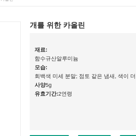
개를 위한 카올린
재료:
함수규산알루미늄
모습
:
회백색 미세 분말; 점토 같은 냄새, 색이 
사양
5g
유효기간:
2
연령