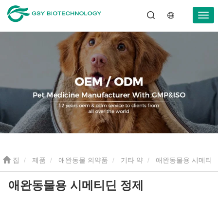
집
제품
애완동물 의약품
기타 약
애완동물용 시메티
애완동물용 시메티딘 정제
딘 정제