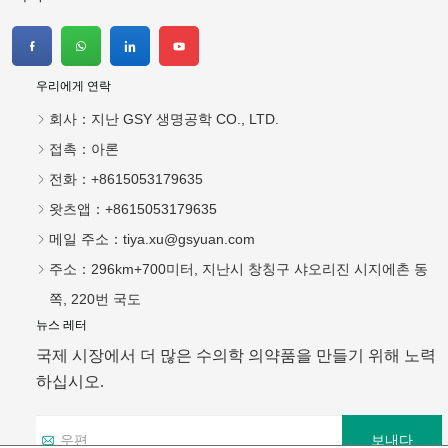
우리에게 연락
회사：
지난 GSY 생명공학 CO., LTD.
접촉：
아론
전화：
+8615053179635
왓츠앱：
+8615053179635
메일 주소：
tiya.xu@gsyuan.com
주소：
296km+700미터, 지난시 창칭구 샤오리진 시지에촌 동
쪽, 220번 국도
뉴스 레터
국제 시장에서 더 많은 수의학 의약품을 만들기 위해 노력
하십시오.
보내다