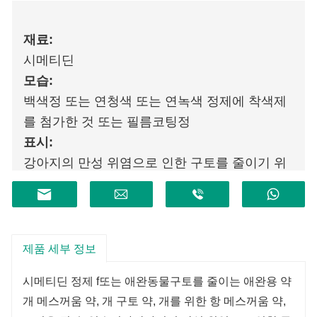
재료:
시메티딘
모습:
백색정 또는 연청색 또는 연녹색 정제에 착색제
를 첨가한 것 또는 필름코팅정
표시:
강아지의 만성 위염으로 인한 구토를 줄이기 위
한 대증치료
제품 세부 정보
시메티딘 정제 f
또는 애완동물
구토를 줄이는 애완용 약
개 메스꺼움 약, 개 구토 약, 개를 위한 항 메스꺼움 약,