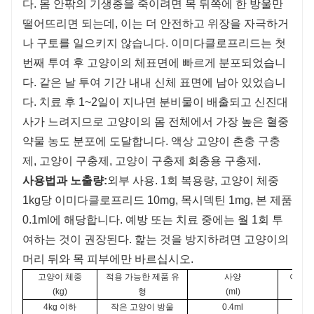
다. 몸 안팎의 기생충을 죽이려면 목 뒤쪽에 한 방울만
떨어뜨리면 되는데, 이는 더 안전하고 위장을 ​​자극하거
나 구토를 일으키지 않습니다. 이미다클로프리드는 첫
번째 투여 후 고양이의 체표면에 빠르게 분포되었습니
다. 같은 날 투여 기간 내내 신체 표면에 남아 있었습니
다. 치료 후 1~2일이 지나면 분비물이 배출되고 신진대
사가 느려지므로 고양이의 몸 전체에서 가장 높은 혈중
약물 농도 분포에 도달합니다. 액상 고양이 촌충 구충
제, 고양이 구충제, 고양이 구충제 회충용 구충제.
사용법과 노출량:
외부 사용. 1회 복용량, 고양이 체중
1kg당 이미다클로프리드 10mg, 목시덱틴 1mg, 본 제품
0.1ml에 해당합니다. 예방 또는 치료 중에는 월 1회 투
여하는 것이 권장된다. 핥는 것을 방지하려면 고양이의
머리 뒤와 목 피부에만 바르십시오.
고양이 체중
적용 가능한 제품 유
사양
이미
(kg)
형
(ml)
(mg
4kg 이하
작은 고양이 방울
0.4ml
1