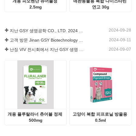
개용 피모벤단 츄어블정 
애완동물용 복합 나이스타틴 
2.5mg
연고 30g
2024-09-28
지난 GSY 생명공학 CO., LTD. 2024 파키스탄 국제 축산 전시회 IPEX 참가
2024-09-11
고객 방문 Jinan GSY Biotechnology Co.,Ltd
2024-09-07
난징 VIV 전시회에서 지난 GSY 생명 공학 유한 공사
개용 플루랄라너 츄어블 정제 
고양이 복합 피프로닐 방울용 
500mg
0.5ml