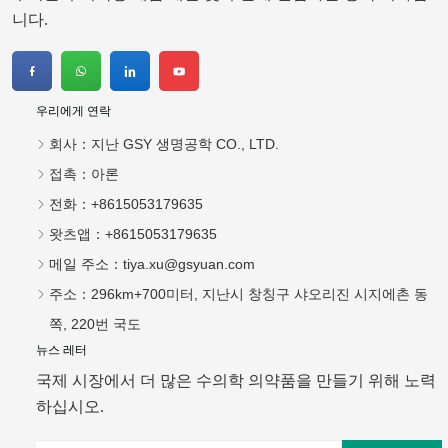
니다.
우리에게 연락
회사：
지난 GSY 생명공학 CO., LTD.
접촉：
아론
전화：
+8615053179635
왓츠앱：
+8615053179635
메일 주소：
tiya.xu@gsyuan.com
주소：
296km+700미터, 지난시 창칭구 샤오리진 시지에촌 동
쪽, 220번 국도
뉴스 레터
국제 시장에서 더 많은 수의학 의약품을 만들기 위해 노력
하십시오.