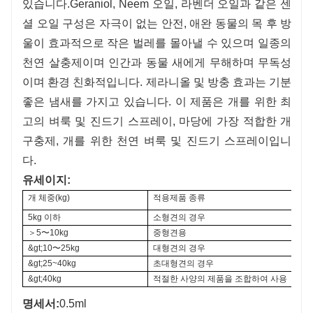
있습니다.
Geraniol, Neem 오일, 라벤더 오일과 같은 센
셜 오일 구성은 자극이 없는 안전, 애완 동물의 목 후 방
울이 효과적으로 작은 벌레를 몰아낼 수 있으며 일종의
천연 살충제이며 인간과 동물 새에게 무해하며 무독성
이며 환경 친화적입니다. 제라니올 및 방충 효과는 기분
좋은 냄새를 가지고 있습니다. 이 제품은 개를 위한 최
고의 벼룩 및 진드기 스프레이, 마당에 가장 적합한 개
구충제, 개를 위한 천연 벼룩 및 진드기 스프레이입니
다.
유
세이지:
개 체중(kg)
적용제품 종류
5kg 이하
소형견의 경우
＞5〜10kg
중형견용
&gt;10〜25kg
대형견의 경우
&gt;25~40kg
초대형견의 경우
&gt;40kg
적절한 사양의 제품을 조합하여 사용
명세서:
0.5ml