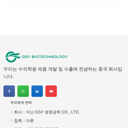
접촉：
아론
전화：
+8615053179635
왓츠앱：
+8615053179635
메일 주소：
tiya.xu@gsyuan.com
주소：
296km+700미터, 지난시 창칭구 샤오리진 시지에촌 동
쪽, 220번 국도
뉴스 레터
국제 시장에서 더 많은 수의학 의약품을 만들기 위해 노력
하십시오.
보내다
Copyright © 2026 지난 GSY 생명공학 CO., LTD.
기술 지원:
화지클라우드
Index