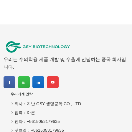
우리는 수의학용 제품 개발 및 수출에 전념하는 중국 회사입
니다.
우리에게 연락
회사：
지난 GSY 생명공학 CO., LTD.
접촉：
아론
전화：
+8615053179635
왓츠앱：
+8615053179635
메일 주소：
tiya.xu@gsyuan.com
주소：
296km+700미터, 지난시 창칭구 샤오리진 시지에촌 동
쪽, 220번 국도
뉴스 레터