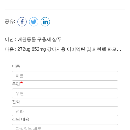
다음 : 272ug 652mg 강아지용 이버멕틴 및 피란텔 파모에이트 츄어블 정제
이름
우편
전화
상담 내용
암호