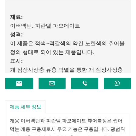
재료:
이버멕틴, 피란텔 파모에이트
성격:
이 제품은 적색~적갈색의 약간 노란색의 츄어블
정의 형태로 되어 있는 제품입니다.
표시:
개 심장사상충 유충 박멸을 통한 개 심장사상충
질환 예방, 개 회충증 및 구충 감염 치료 및 통제.
제품 세부 정보
개용 이버멕틴과 피란텔 파모에이트 츄어블정은 씹어
먹는 개용 구충제로서 주요 기능은 구충입니다. 광범위