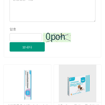
보내다
애완동물용 복합 나이스타틴 
개용 세프포독심 프록세틸 정
연고 30g
제 200 mg
2024-09-28
지난 GSY 생명공학 CO., LTD. 2024 파키스탄 국제 축산 전시회 IPEX 참가
2024-09-11
고객 방문 Jinan GSY Biotechnology Co.,Ltd