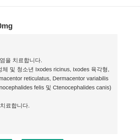
0mg
감염을 치료합니다.
소년 Ixodes ricinus, Ixodes 육각형,
macentor reticulatus, Dermacentor variabilis
cephalides felis 및 Ctenocephalides canis)
을 치료합니다.