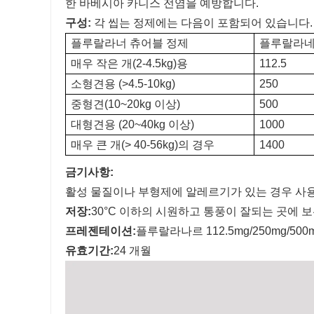
한 바베시아 카니스 전염을 예방합니다.
구성:
각 씹는 정제에는 다음이 포함되어 있습니다.
플루랄라너 츄어블 정제
플루랄라네르
매우 작은 개(2-4.5kg)용
112.5
소형견용 (>4.5-10kg)
250
중형견(10~20kg 이상)
500
대형견용 (20~40kg 이상)
1000
매우 큰 개(> 40-56kg)의 경우
1400
금기사항:
활성 물질이나 부형제에 알레르기가 있는 경우 사
저장:
30°C 이하의 시원하고 통풍이 잘되는 곳에 
프레젠테이션:
플루랄라나르 112.5mg/250mg/500m
유효기간:
24
개월