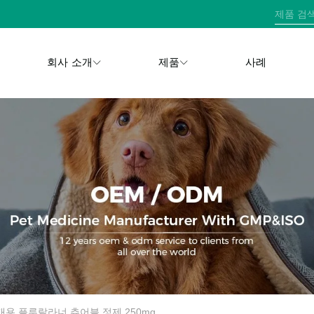
회사 소개
제품
사례
개용 플루랄라너 츄어블 정제 250mg