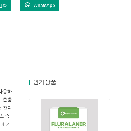
전화
WhatsApp
인기상품
 사용하
, 촌충
 잔디,
스 속
에 의