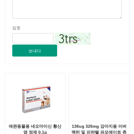
암호
보내다
애완동물용 네오마이신 황산
136ug 326mg 강아지용 이버
염 정제 0.1g
멕틴 및 피란텔 파모에이트 츄