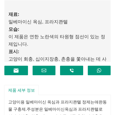
재료:
밀베마이신 옥심, 프라지콴텔
모습:
이 제품은 연한 노란색의 타원형 점선이 있는 정
제입니다.
표시:
고양이 회충, 십이지장충, 촌충을 쫓아내는 데 사
용됩니다.
제품 세부 정보
고양이용 밀베마이신 옥심과 프라지콴텔 정제는
애완동
물 구충제
.
주성분은 밀베마이신옥심과 프라지콴텔로