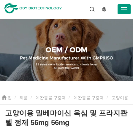
집
제품
애완동물 구충제
애완동물 구충제
고양이용
고양이용 밀베마이신 옥심 및 프라지콴
밀베마이신 옥심 및 프라지콴텔 정제 56mg 56mg
텔 정제 56mg 56mg