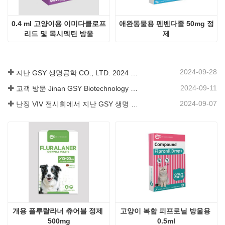
0.4 ml 고양이용 이미다클로프
애완동물용 펜벤다졸 50mg 정
리드 및 목시덱틴 방울
제
2024-09-28
지난 GSY 생명공학 CO., LTD. 2024 파키스탄 국제 축산 전시회 IPEX 참가
2024-09-11
고객 방문 Jinan GSY Biotechnology Co.,Ltd
2024-09-07
난징 VIV 전시회에서 지난 GSY 생명 공학 유한 공사
개용 플루랄라너 츄어블 정제 
고양이 복합 피프로닐 방울용 
500mg
0.5ml