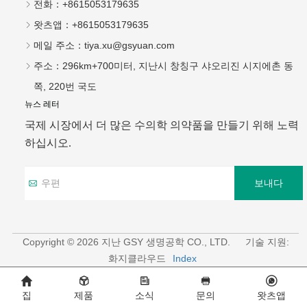
전화：
+8615053179635
왓츠앱：
+8615053179635
메일 주소：
tiya.xu@gsyuan.com
주소：
296km+700미터, 지난시 창칭구 샤오리진 시지에촌 동
쪽, 220번 국도
뉴스 레터
국제 시장에서 더 많은 수의학 의약품을 만들기 위해 노력
하십시오.
보내다
Copyright © 2026 지난 GSY 생명공학 CO., LTD.
기술 지원:
화지클라우드
Index
집
제품
소식
문의
왓츠앱