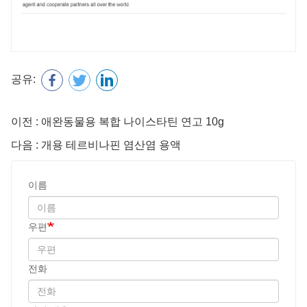
공유:
이전 : 애완동물용 복합 나이스타틴 연고 10g
다음 : 개용 테르비나핀 염산염 용액
이름
우편
전화