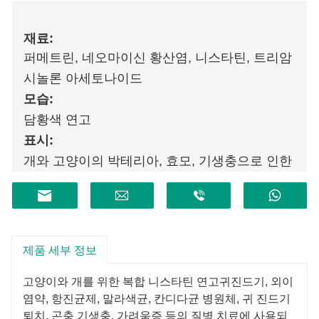
재료:
퍼메트린, 네오마이신 황산염, 니스타틴, 트리암
시놀론 아세토나이드
모습:
담황색 연고
표시:
개와 고양이의 박테리아, 효모, 기생충으로 인한
귀 감염을 치료하는 데 사용되는 개와 고양이용
국소 귀약입니다.
제품 세부 정보
고양이와 개를 위한 복합 니스타틴 연고
귀진드기, 외이
염약, 항진균제, 말라색균, 칸디다균 병원체, 귀 진드기
퇴치, 곤충 기생충, 가려움증 등의 질병 치료에 사용되