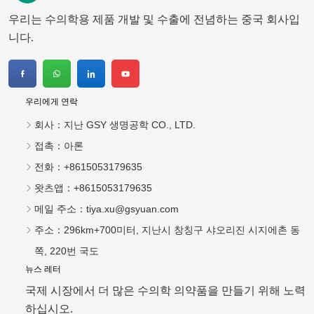
접촉：
아론
전화：
+8615053179635
왓츠앱：
+8615053179635
메일 주소：
tiya.xu@gsyuan.com
주소：
296km+700미터, 지난시 창칭구 샤오리진 시지에촌 동
쪽, 220번 국도
뉴스 레터
국제 시장에서 더 많은 수의학 의약품을 만들기 위해 노력
하십시오.
보내다
Copyright © 2026 지난 GSY 생명공학 CO., LTD.
기술 지원:
화지클라우드
Index