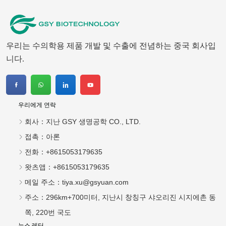
우리는 수의학용 제품 개발 및 수출에 전념하는 중국 회사입
니다.
우리에게 연락
회사：
지난 GSY 생명공학 CO., LTD.
접촉：
아론
전화：
+8615053179635
왓츠앱：
+8615053179635
메일 주소：
tiya.xu@gsyuan.com
주소：
296km+700미터, 지난시 창칭구 샤오리진 시지에촌 동
쪽, 220번 국도
뉴스 레터