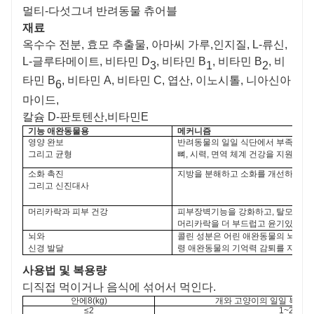
멀티
-다섯
그녀
반려동물 츄어블
재료
옥수수 전분, 효모 추출물, 아마씨 가루
,
인지질, L-류신,
L-글루타메이트, 비타민 D
, 비타민 B
, 비타민 B
, 비
3
1
2
타민 B
, 비타민 A, 비타민 C, 엽산, 이노시톨, 니아신아
6
마이드,
칼슘 D-판토텐산
,
비타민E
기능
애완동물용
메커니즘
영양
완보
반려동물의 일일 식단에서 부족할 수
그리고 균형
뼈, 시력, 면역 체계 건강을 지원합니
소화 촉진
지방을 분해하고 소화를 개선하며, 간
그리고 신진대사
머리카락과 피부 건강
피부장벽기능을 강화하고, 탈모, 비
머리카락을 더 부드럽고 윤기있게 만
뇌와
콜린 성분은 어린 애완동물의 뇌 발달
신경 발달
령 애완동물의 기억력 감퇴를 지연시
사용법 및 복용량
디
직접 먹이거나 음식에 섞어서 먹인다.
안에
8(kg)
개와 고양이의 일일 복용량 
≤2
1~2