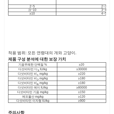
2~5
2~3
크~10
3~4
≥10
4~5
적용 범위: 모든 연령대의 개와 고양이.
제품 구성 분석에 대한 보장 가치
기음
무례한 단백질
%
≥20
다섯
비타민
디
IU/kg
≥30000
3
다섯
비타민
비
mg/kg
≥220
1
다섯
비타민
비
mg/kg
≥180
2
다섯
비타민
비
mg/kg
≥180
6
다섯
비타민
에이
IU/kg
≥80000
다섯
비타민
기음
mg/kg
≥150
에프
올산
mg/kg
≥120
다섯
비타민
이자형
IU/kg
≥900
주의사항