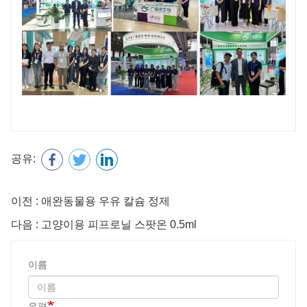
공유:
이전 : 애완동물용 우유 칼슘 정제
다음 : 고양이용 피프로닐 스팟온 0.5ml
이름
우편