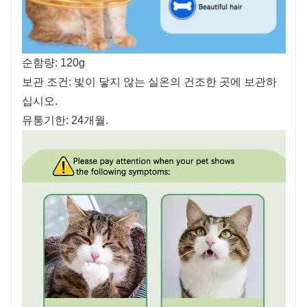
순함량: 120g
보관 조건: 빛이 닿지 않는 실온의 건조한 곳에 보관하
십시오.
유통기한: 24개월.