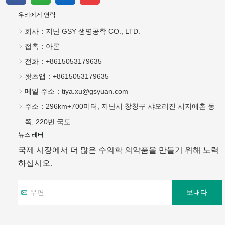
우리에게 연락
회사：
지난 GSY 생명공학 CO., LTD.
접촉：
아론
전화：
+8615053179635
왓츠앱：
+8615053179635
메일 주소：
tiya.xu@gsyuan.com
주소：
296km+700미터, 지난시 창칭구 샤오리진 시지에촌 동
쪽, 220번 국도
뉴스 레터
국제 시장에서 더 많은 수의학 의약품을 만들기 위해 노력
하십시오.
보내다