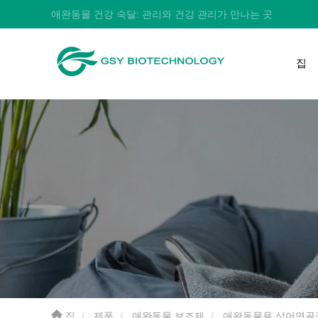
애완동물 건강 숙달: 관리와 건강 관리가 만나는 곳
집
집
제품
애완동물 보조제
애완동물용 상어연골