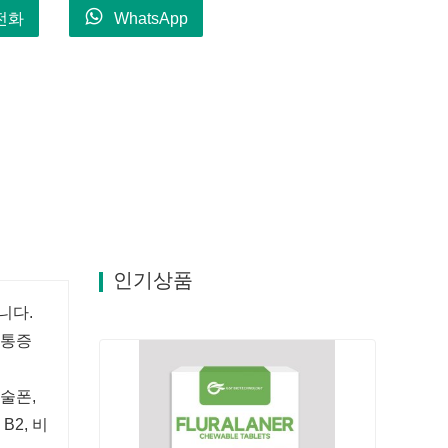
전화
WhatsApp
인기상품
니다.
절통증
술폰,
B2, 비