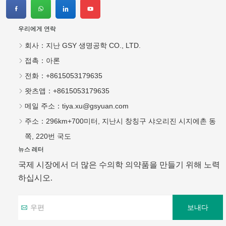
우리에게 연락
회사：
지난 GSY 생명공학 CO., LTD.
접촉：
아론
전화：
+8615053179635
왓츠앱：
+8615053179635
메일 주소：
tiya.xu@gsyuan.com
주소：
296km+700미터, 지난시 창칭구 샤오리진 시지에촌 동
쪽, 220번 국도
뉴스 레터
국제 시장에서 더 많은 수의학 의약품을 만들기 위해 노력
하십시오.
보내다