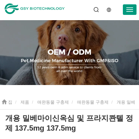
집
제품
애완동물 구충제
애완동물 구충제
개용 밀베
개용 밀베마이신옥심 및 프라지콴텔 정
마이신옥심 및 프라지콴텔 정제 137.5mg 137.5mg
제 137.5mg 137.5mg