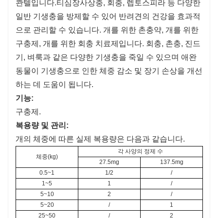
콴텔입니다.
티
심장사상충, 회충, 렙토스피라 등 다양한
일반 기생충을 방제할 수 있어 반려견의 건강을 효과적
으로 관리할 수 있습니다. 개를 위한 촌충약, 개를 위한
구충제, 개를 위한 회충 치료제입니다. 회충, 촌충, 진드
기, 벼룩과 같은 다양한 기생충을 죽일 수 있으며 애완
동물이 기생충으로 인한 체중 감소 및 장기 손상을 개선
하는 데 도움이 됩니다.
기능:
구충제.
복용량 및 관리:
개의 체중에 따른 실제 복용량은 다음과 같습니다.
각 사양의 정제 수
체중(kg)
27.5mg
137.5mg
0.5~1
1/2
/
1~5
1
/
5~10
2
/
5~20
/
1
25~50
/
2