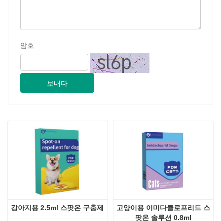
암호
보내다
강아지용 2.5ml 스팟온 구충제
고양이용 이미다클로프리드 스
팟온 솔루션 0.8ml