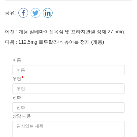
공유:
이전 : 개용 밀베마이신옥심 및 프라지콴텔 정제 27.5mg 27.5mg
다음 : 112.5mg 플루랄라너 츄어블 정제 (개용)
이름
우편
전화
상담 내용