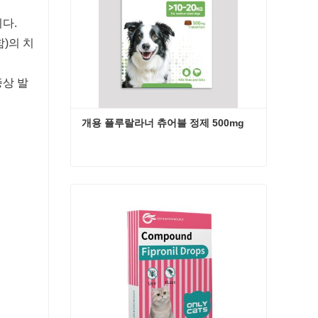
다.
)의 치
증상 발
개용 플루랄라너 츄어블 정제 500mg
개용 플루랄라너 츄어블 정제 500mg
지금 연락