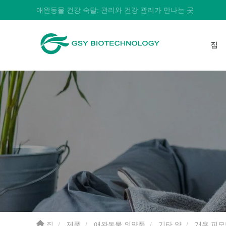
애완동물 건강 숙달: 관리와 건강 관리가 만나는 곳
집
집
제품
애완동물 의약품
기타 약
개용 피모