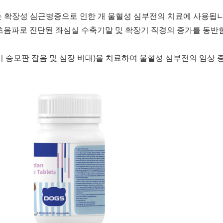
 또는 확장성 심근병증으로 인한 개 울혈성 심부전의 치료에 사용됩니
장초음파로 진단된 좌심실 수축기말 및 확장기 직경의 증가를 동반함
기 승모판 잡음 및 심장 비대)을 치료하여 울혈성 심부전의 임상 