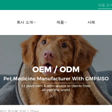
회사 소개
제품
사례
벤단 츄어블 정제 1.25mg