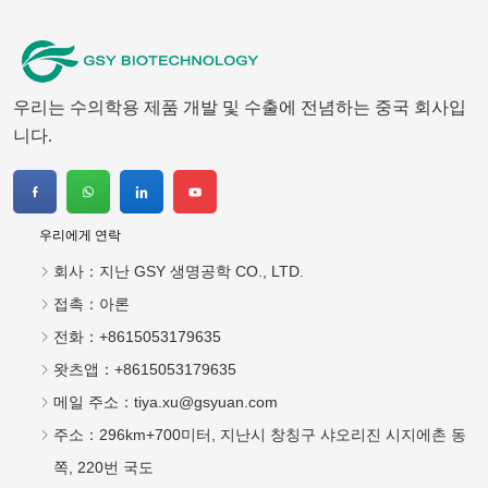
우리에게 연락
회사：
지난 GSY 생명공학 CO., LTD.
접촉：
아론
전화：
+8615053179635
왓츠앱：
+8615053179635
메일 주소：
tiya.xu@gsyuan.com
주소：
296km+700미터, 지난시 창칭구 샤오리진 시지에촌 동
쪽, 220번 국도
뉴스 레터
국제 시장에서 더 많은 수의학 의약품을 만들기 위해 노력
하십시오.
보내다