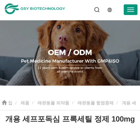
집
제품
애완동물 의약품
애완동물 항염증제
개용 세
개용 세프포독심 프록세틸 정제 100mg
프포독심 프록세틸 정제 100mg