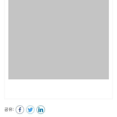
공유:
이전 : 개를 위한 227mg Firocoxib 츄어블 정제
다음 : 개용 세프포독심 프록세틸 정제 200 mg
이름
우편