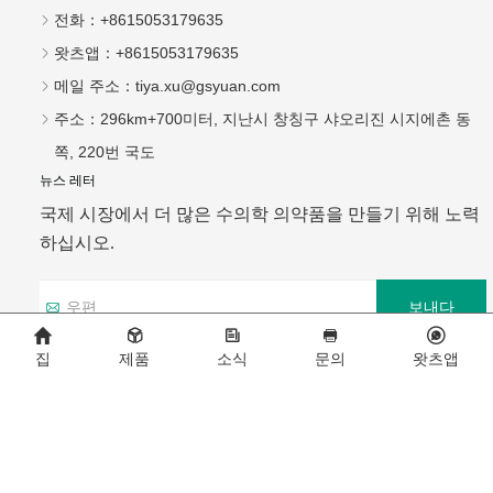
전화：
+8615053179635
왓츠앱：
+8615053179635
메일 주소：
tiya.xu@gsyuan.com
주소：
296km+700미터, 지난시 창칭구 샤오리진 시지에촌 동
쪽, 220번 국도
뉴스 레터
국제 시장에서 더 많은 수의학 의약품을 만들기 위해 노력
하십시오.
보내다
집
제품
소식
문의
왓츠앱
Copyright © 2026 지난 GSY 생명공학 CO., LTD.
기술 지원:
화지클라우드
Index