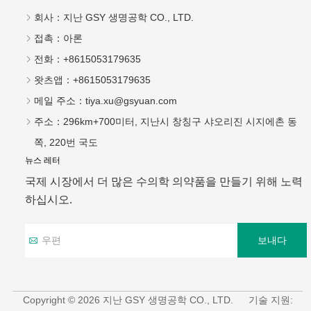
회사：
지난 GSY 생명공학 CO., LTD.
접촉：
아론
전화：
+8615053179635
왓츠앱：
+8615053179635
메일 주소：
tiya.xu@gsyuan.com
주소：
296km+700미터, 지난시 창칭구 샤오리진 시지에촌 동
쪽, 220번 국도
뉴스 레터
국제 시장에서 더 많은 수의학 의약품을 만들기 위해 노력
하십시오.
보내다
Copyright © 2026 지난 GSY 생명공학 CO., LTD.
기술 지원: