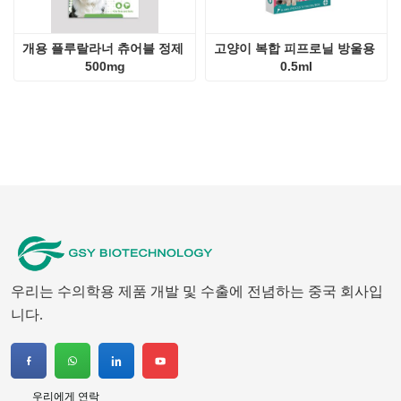
우리는 수의학용 제품 개발 및 수출에 전념하는 중국 회사입
니다.
우리에게 연락
회사：
지난 GSY 생명공학 CO., LTD.
접촉：
아론
전화：
+8615053179635
왓츠앱：
+8615053179635
메일 주소：
tiya.xu@gsyuan.com
주소：
296km+700미터, 지난시 창칭구 샤오리진 시지에촌 동
쪽, 220번 국도
뉴스 레터
국제 시장에서 더 많은 수의학 의약품을 만들기 위해 노력
하십시오.