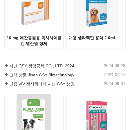
개용 플루랄라너 츄어블 정제 
고양이 복합 피프로닐 방울용 
500mg
0.5ml