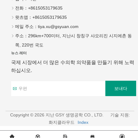
전화：
+8615053179635
왓츠앱：
+8615053179635
메일 주소：
tiya.xu@gsyuan.com
주소：
296km+700미터, 지난시 창칭구 샤오리진 시지에촌 동
쪽, 220번 국도
뉴스 레터
국제 시장에서 더 많은 수의학 의약품을 만들기 위해 노력
하십시오.
보내다
Copyright © 2026 지난 GSY 생명공학 CO., LTD.
기술 지원:
화지클라우드
Index