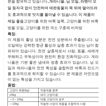
분을 함유하고 있습니다.
,
게라니올, 님 오일, 라벤더 오
일 등
자극 없이 안전하며 애완동물의 목 뒤에 떨어뜨려
도 효과적으로 밋지를 몰아낼 수 있습니다. 이 제품이
제일 좋음
고양이를 위한 벼룩 얼룩, 고양이를 위한 벼룩
방울 오일, 고양이를 위한 국소 구충제 비처방
특징:
이 제품의 활성 성분은 천연 성분에서 추출됩니다. 님
오일에는 강력한 항균 활성과 살충 효과가 있는 님이 함
유되어 있습니다. 천연 살충제로서 사람, 동물, 새에게
무해하고 무독성이며 완전히 환경 친화적입니다. 게라
니올은 기분 좋은 냄새와 방충 효과가 있습니다. 님 오
일과 제라니올의 천연 특성을 결합하면 벼룩과 진드기
를 효과적으로 퇴치할 수 있습니다. 본 제품은 자연오염
이 없는 특성을 가지고 있습니다.
용법:
고양이 체중(kg)
적용제품 종류
≤
5
kg
새끼 고양이용
＞
5
～
10
kg
대형 고양이의 경우
＞
10
kg
적절한 사양의 제품을 조합하여 사용