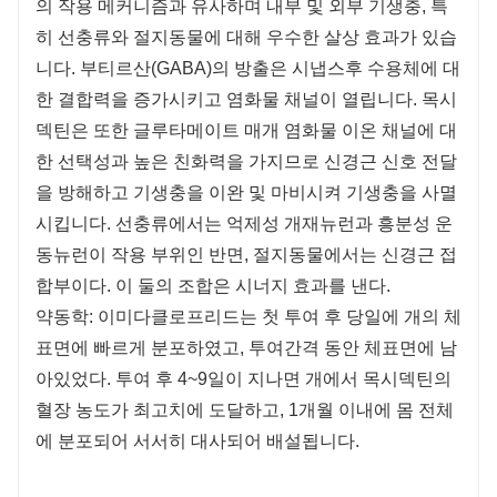
의 작용 메커니즘과 유사하며 내부 및 외부 기생충, 특
히 선충류와 절지동물에 대해 우수한 살상 효과가 있습
니다. 부티르산(GABA)의 방출은 시냅스후 수용체에 대
한 결합력을 증가시키고 염화물 채널이 열립니다. 목시
덱틴은 또한 글루타메이트 매개 염화물 이온 채널에 대
한 선택성과 높은 친화력을 가지므로 신경근 신호 전달
을 방해하고 기생충을 이완 및 마비시켜 기생충을 사멸
시킵니다. 선충류에서는 억제성 개재뉴런과 흥분성 운
동뉴런이 작용 부위인 반면, 절지동물에서는 신경근 접
합부이다. 이 둘의 조합은 시너지 효과를 낸다.
약동학: 이미다클로프리드는 첫 투여 후 당일에 개의 체
표면에 빠르게 분포하였고, 투여간격 동안 체표면에 남
아있었다. 투여 후 4~9일이 지나면 개에서 목시덱틴의
혈장 농도가 최고치에 도달하고, 1개월 이내에 몸 전체
에 분포되어 서서히 대사되어 배설됩니다.