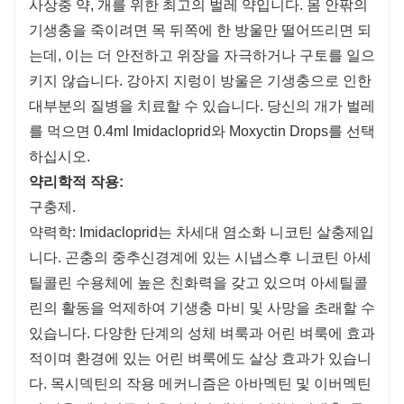
사상충 약, 개를 위한 최고의 벌레 약입니다. 몸 안팎의
기생충을 죽이려면 목 뒤쪽에 한 방울만 떨어뜨리면 되
는데, 이는 더 안전하고 위장을 ​​자극하거나 구토를 일으
키지 않습니다. 강아지 지렁이 방울은 기생충으로 인한
대부분의 질병을 치료할 수 있습니다. 당신의 개가 벌레
를 먹으면 0.4ml Imidacloprid와 Moxyctin Drops를 선택
하십시오.
약리학적 작용:
구충제.
약력학: Imidacloprid는 차세대 염소화 니코틴 살충제입
니다. 곤충의 중추신경계에 있는 시냅스후 니코틴 아세
틸콜린 수용체에 높은 친화력을 갖고 있으며 아세틸콜
린의 활동을 억제하여 기생충 마비 및 사망을 초래할 수
있습니다. 다양한 단계의 성체 벼룩과 어린 벼룩에 효과
적이며 환경에 있는 어린 벼룩에도 살상 효과가 있습니
다. 목시덱틴의 작용 메커니즘은 아바멕틴 및 이버멕틴