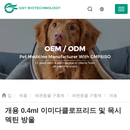
집
제품
애완동물 구충제
애완동물 구충제
개용
개용 0.4ml 이미다클로프리드 및 목시
0.4ml 이미다클로프리드 및 목시덱틴 방울
덱틴 방울