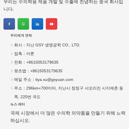
우리는 수의학용 제품 개발 및 수출에 전념하는 중국 회사입
니다.
우리에게 연락
회사：
지난 GSY 생명공학 CO., LTD.
접촉：
아론
전화：
+8615053179635
왓츠앱：
+8615053179635
메일 주소：
tiya.xu@gsyuan.com
주소：
296km+700미터, 지난시 창칭구 샤오리진 시지에촌 동
쪽, 220번 국도
뉴스 레터
국제 시장에서 더 많은 수의학 의약품을 만들기 위해 노력
하십시오.