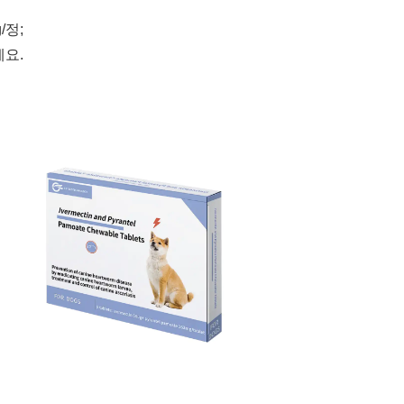
/정;
요.