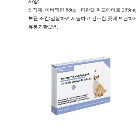
사양:
S 정제: 이버멕틴 68ug+ 피란텔 파모에이트 163mg
보관 조건:
밀봉하여 서늘하고 건조한 곳에 보관하세
유통기한:
2년.