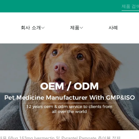
회사 소개
제품
사례
개용 68ug 163mg Ivermectin 및 Pyrantel Pamoate 츄어블 정제